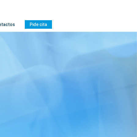
ntactos
Pide cita