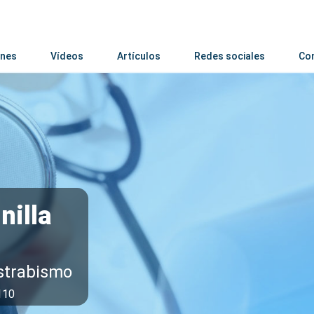
nes
Vídeos
Artículos
Redes sociales
Co
nilla
Estrabismo
110