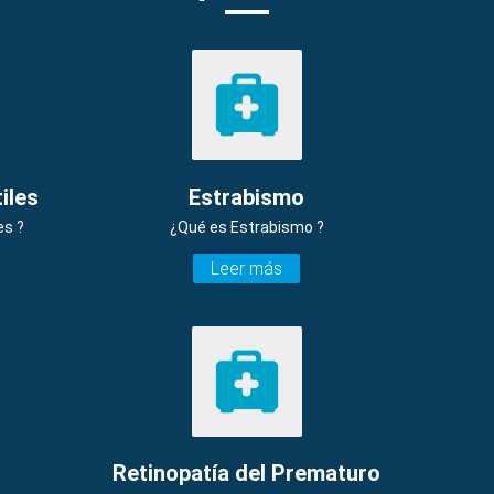
iles
Estrabismo
es ?
¿Qué es Estrabismo ?
Leer más
Retinopatía del Prematuro